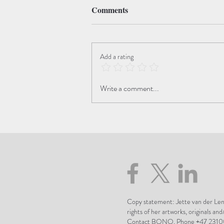
Comments
Add a rating
The Beauty of the Transition
Write a comment...
Copy statement: Jette van der Lend
rights of her artworks, originals and
Contact BONO, Phone +47 2310