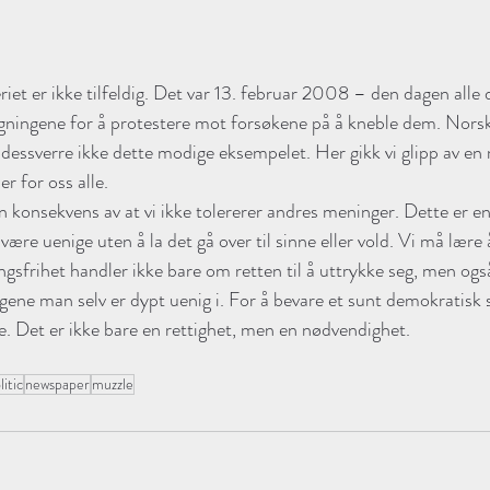
iet er ikke tilfeldig. Det var 13. februar 2008 – den dagen alle 
ngene for å protestere mot forsøkene på å kneble dem. Norske
 dessverre ikke dette modige eksempelet. Her gikk vi glipp av en m
er for oss alle. 
 en konsekvens av at vi ikke tolererer andres meninger. Dette er en 
ære uenige uten å la det gå over til sinne eller vold. Vi må lære 
ngsfrihet handler ikke bare om retten til å uttrykke seg, men ogs
ingene man selv er dypt uenig i. For å bevare et sunt demokratisk
litic
newspaper
muzzle