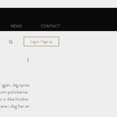
NEWS
CONTACT
Log in / Sign up
igjen. Jeg synes 
som politikerne 
 vi ikke hindrer 
tene i dag har en 