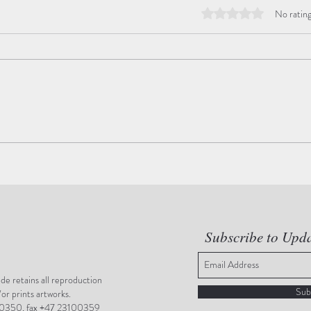
Rated 0 out of 5 stars
No rating
Hope
Mass
Subscribe to Upd
e retains all reproduction
Sub
/or prints artworks.
0350, fax +47 23100359