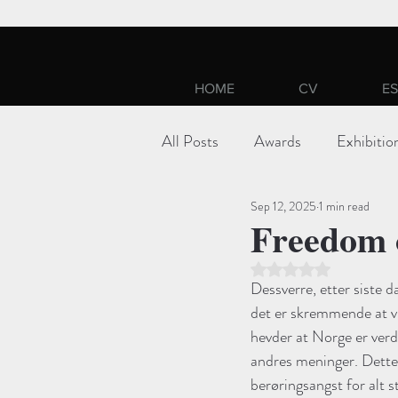
HOME
CV
ES
All Posts
Awards
Exhibitio
Sep 12, 2025
1 min read
Freedom 
Rated NaN out of 5 st
Dessverre, etter siste d
det er skremmende at vi
hevder at Norge er verd
andres meninger. Dette f
berøringsangst for alt s