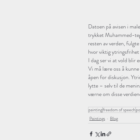
Datoen på avisen i maler
trykket Muhammed-tegni
resten av verden, fulgte
hvor viktig ytringsfrihet 
I dag ser vi at vold blir
Vi må lære oss å kunne v
åpen for diskusjon. Ytri
lytte – selv til de men
painting
freedom of speech
po
Paintings
Blog