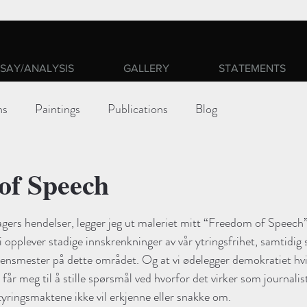
SAY/ANALYSIS
GALLERY
STATEMENTS
ns
Paintings
Publications
Blog
of Speech
ars.
agers hendelser, legger jeg ut maleriet mitt “Freedom of Speech” 
 opplever stadige innskrenkninger av vår ytringsfrihet, samtidig 
ensmester på dette området. Og at vi ødelegger demokratiet hvis
år meg til å stille spørsmål ved hvorfor det virker som journalis
tyringsmaktene ikke vil erkjenne eller snakke om. 