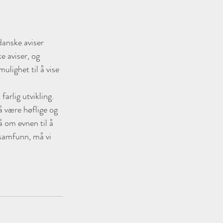
danske aviser 
 aviser, og 
ulighet til å vise 
farlig utvikling. 
å være høflige og 
å om evnen til å 
 samfunn, må vi 