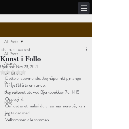
Post
Sign Up
All Posts
Jul 9, 2021
1 min read
All Posts
Kunst i Follo
Awards
Updated:
Nov 23, 2021
Rated NaN out of 5 stars.
Exhibitions
Dette er spennende. Jeg håper riktig mange 
Paintings
får lyst til å ta en runde. 
Jeg stiller ut ute ved Bjerkebakken 7c, 1415 
Publications
Oppegård.
Blog
Om det er et maleri du vil se nærmere på,  kan 
jeg ta det med.
Velkommen alle sammen.